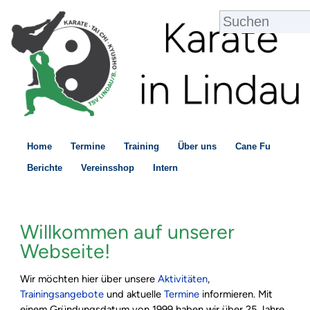
Home
Termine
Training
Über uns
Cane Fu
Berichte
Vereinsshop
Intern
Willkommen auf unserer
Webseite!
Wir möchten hier über unsere
Aktivitäten
,
Trainingsangebote
und aktuelle
Termine
informieren. Mit
einem Gründungsdatum von 1999 haben wir über 25 Jahre