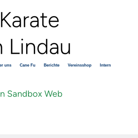
er uns
Cane Fu
Berichte
Vereinsshop
Intern
 in Sandbox Web